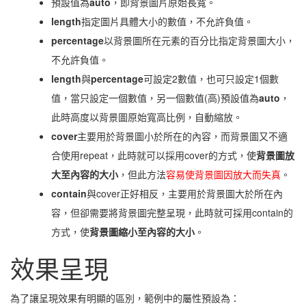
預設值為
auto
，即背景圖片原始長寬。
length
指定圖片具體大小的數值，不允許負值。
percentage
以背景圖所在元素的百分比指定背景圖大小，
不允許負值。
length
與
percentage
可設定2數值，也可只設定1個數
值，當只設定一個數值，另一個數值(高)預設值為
auto
，
此時高度以背景圖原始寬高比例，自動縮放。
cover
主要用於背景圖小於所在的內容，而背景圖又不適
合使用repeat，此時就可以採用cover的方式，使
背景圖放
大至內容的大小
，但此方法
容易使背景圖因放大而失真
。
contain
與cover正好相反，主要用於背景圖大於所在內
容，但卻需要將背景圖完整呈現，此時就可採用contain的
方式，使
背景圖縮小至內容的大小
。
效果呈現
為了讓呈現效果有明顯的區別，範例中的屬性預設為：