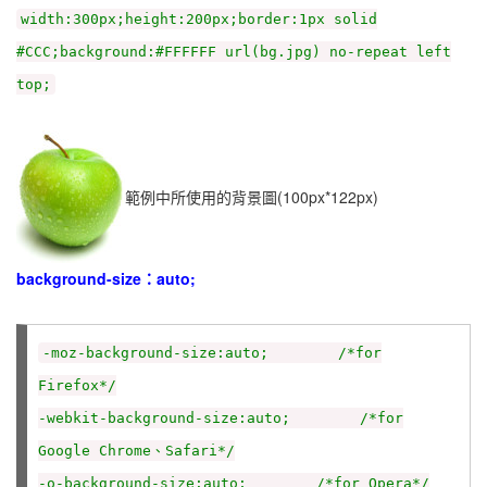
width:300px;height:200px;border:1px solid
#CCC;background:#FFFFFF url(bg.jpg) no-repeat left
top;
範例中所使用的背景圖(100px*122px)
background-size：auto;
-moz-background-size:auto; /*for
Firefox*/
-webkit-background-size:auto; /*for
Google Chrome、Safari*/
-o-background-size:auto; /*for Opera*/